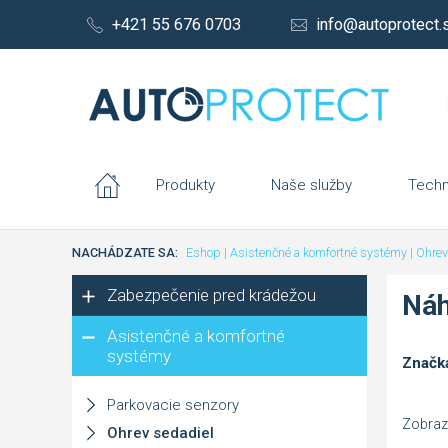
+421 55 676 0703
info@autoprotect.
Produkty
Naše služby
Techn
NACHÁDZATE SA:
Eshop
|
Asistenčné a komfortné systémy
|
Ohrev
Zabezpečenie pred krádežou
Náh
Asistenčné a komfortné
systémy
Značk
Parkovacie senzory
Zobraz
Ohrev sedadiel