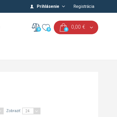
Prihlásenie
Registrácia
0,00
€
0
0
0
Zobraziť: