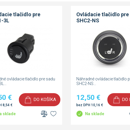
acie tlačidlo pre
Ovládacie tlačidlo pre
1-3L
SHC2-NS
né ovládacie tlačidlo pre sadu
Náhradné ovládacie tlačidlo 
L...
SHC2-NS...
50
€
12,50
€
DO KOŠÍKA
DO 
PH
8,54
€
bez DPH
10,16
€
a sklade
Na sklade