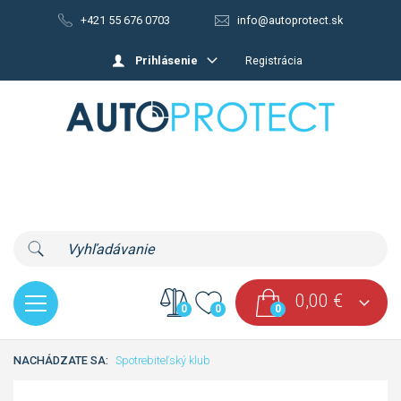
+421 55 676 0703
info@autoprotect.sk
Prihlásenie
Registrácia
0,00
€
0
0
0
NACHÁDZATE SA:
Spotrebiteľský klub