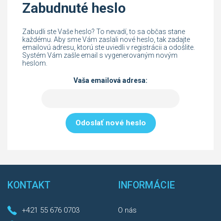
Zabudnuté heslo
Zabudli ste Vaše heslo? To nevadí, to sa občas stane
každému. Aby sme Vám zaslali nové heslo, tak zadajte
emailovú adresu, ktorú ste uviedli v registrácii a odošlite.
Systém Vám zašle email s vygenerovaným novým
heslom.
Vaša emailová adresa:
Odoslať nové heslo
KONTAKT
INFORMÁCIE
+421 55 676 0703
O nás