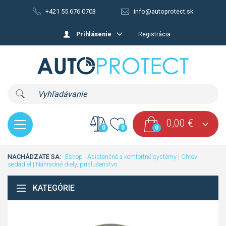
+421 55 676 0703
info@autoprotect.sk
Prihlásenie
Registrácia
0,00
€
0
0
0
NACHÁDZATE SA:
Eshop
|
Asistenčné a komfortné systémy
|
Ohrev
sedadiel
|
Náhradné diely, príslušenstvo
KATEGÓRIE