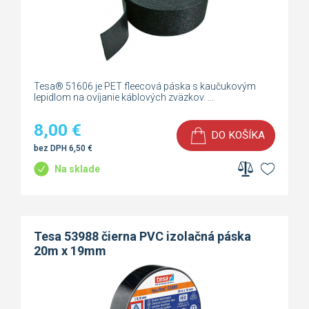
Tesa® 51606 je PET fleecová páska s kaučukovým
lepidlom na ovíjanie káblových zväzkov. ...
8,00
€
DO KOŠÍKA
bez DPH
6,50
€
Na sklade
Tesa 53988 čierna PVC izolačná páska
20m x 19mm