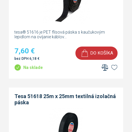
tesa® 51616 je PET flísová páska s kaučukovým
lepidlom na ovíjanie káblov...
7,60
€
DO KOŠÍKA
bez DPH
6,18
€
Na sklade
Tesa 51618 25m x 25mm textilná izolačná
páska