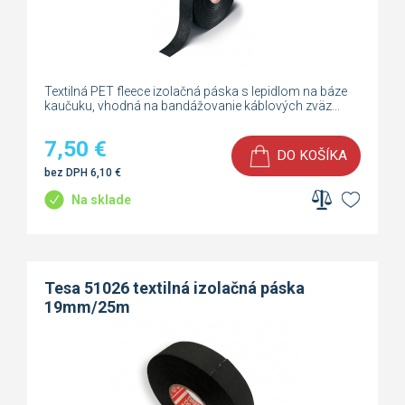
Textilná PET fleece izolačná páska s lepidlom na báze
kaučuku, vhodná na bandážovanie káblových zväz...
7,50
€
DO KOŠÍKA
bez DPH
6,10
€
Na sklade
Tesa 51026 textilná izolačná páska
19mm/25m