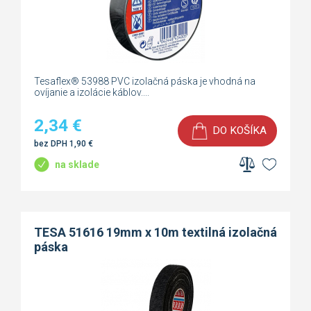
Tesaflex® 53988 PVC izolačná páska je vhodná na
ovíjanie a izolácie káblov....
2,34
€
DO KOŠÍKA
bez DPH
1,90
€
na sklade
TESA 51616 19mm x 10m textilná izolačná
páska