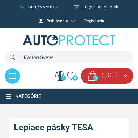
+421 55 676 0703
info@autoprotect.sk
Prihlásenie
Registrácia
0,00
€
0
0
0
NACHÁDZATE SA:
KATEGÓRIE
Eshop
|
Doplnkový materiál
|
Lepiace pásky TESA
Lepiace pásky TESA