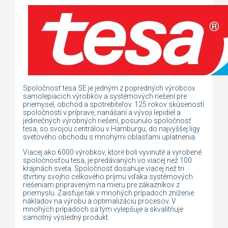
Spoločnosť tesa SE je jedným z popredných výrobcov
samolepiacich výrobkov a systémových riešení pre
priemysel, obchod a spotrebiteľov. 125 rokov skúseností
spoločnosti v príprave, nanášaní a vývoji lepidiel a
jedinečných výrobných riešení, posunulo spoločnosť
tesa, so svojou centrálou v Hamburgu, do najvyššej ligy
svetového obchodu s mnohými oblasťami uplatnenia.
Viacej ako 6000 výrobkov, ktoré boli vyvinuté a vyrobené
spoločnosťou tesa, je predávaných vo viacej než 100
krajinách sveta. Spoločnosť dosahuje viacej než tri
štvrtiny svojho celkového príjmu vďaka systémových
riešeniam pripraveným na mieru pre zákazníkov z
priemyslu. Zaisťuje tak v mnohých prípadoch zníženie
nákladov na výrobu a optimalizáciu procesov. V
mnohých prípadoch sa tým vylepšuje a skvalitňuje
samotný výsledný produkt.