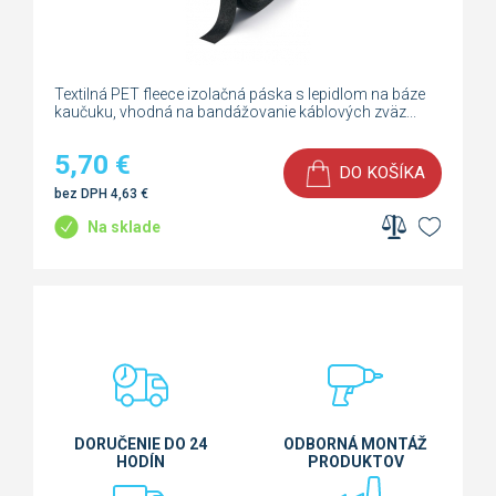
Textilná PET fleece izolačná páska s lepidlom na báze
kaučuku, vhodná na bandážovanie káblových zväz...
5,70
€
DO KOŠÍKA
bez DPH
4,63
€
Na sklade
DORUČENIE DO 24
ODBORNÁ MONTÁŽ
HODÍN
PRODUKTOV