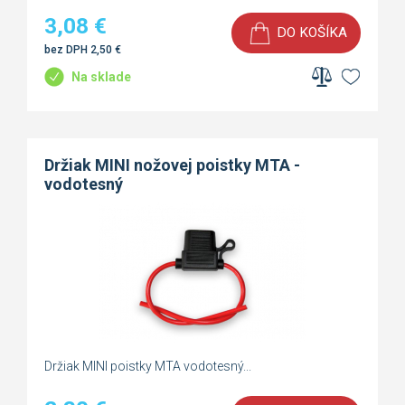
3,08
€
DO KOŠÍKA
bez DPH
2,50
€
Na sklade
Držiak MINI nožovej poistky MTA -
vodotesný
Držiak MINI poistky MTA vodotesný...