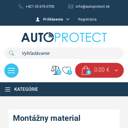
+421 55 676 0703
info@autoprotect.sk
Prihlásenie
Registrácia
0,00
€
0
0
0
NACHÁDZATE SA:
KATEGÓRIE
Eshop
|
Doplnkový materiál
|
Montážny material
Montážny material