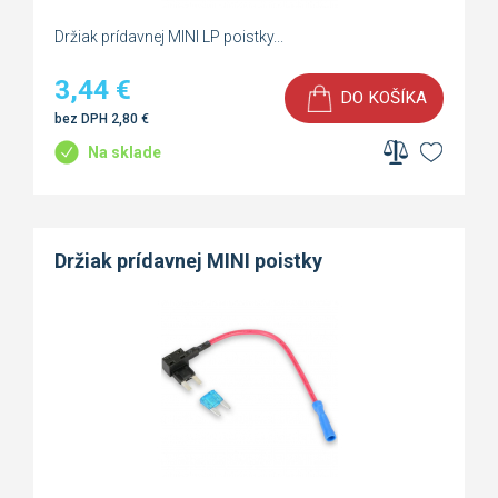
Držiak prídavnej MINI LP poistky...
3,44
€
DO KOŠÍKA
bez DPH
2,80
€
Na sklade
Držiak prídavnej MINI poistky