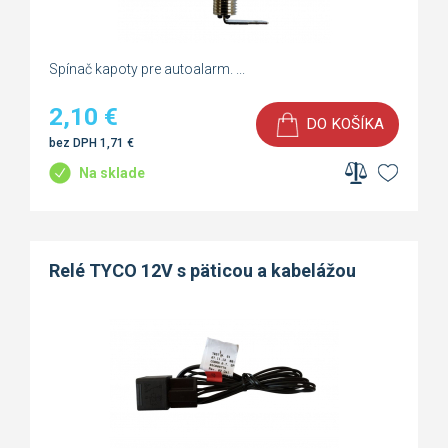
Spínač kapoty pre autoalarm. ...
2,10
€
DO KOŠÍKA
bez DPH
1,71
€
Na sklade
Relé TYCO 12V s päticou a kabelážou