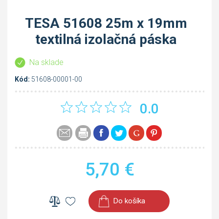
TESA 51608 25m x 19mm
textilná izolačná páska
Na sklade
Kód:
51608-00001-00
0.0
5,70
€
Do košíka