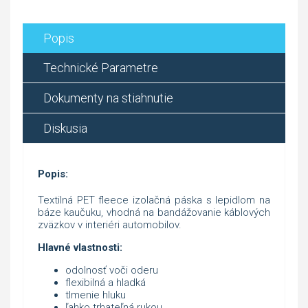
Popis
Technické Parametre
Dokumenty na stiahnutie
Diskusia
Popis:
Textilná PET fleece izolačná páska s lepidlom na
báze kaučuku, vhodná na bandážovanie káblových
zväzkov v interiéri automobilov.
Hlavné vlastnosti:
odolnosť voči oderu
flexibilná a hladká
tlmenie hluku
ľahko trhateľná rukou