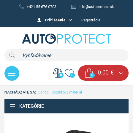
+421 55 676 0703
info@autoprotect.sk
Prihlásenie
Registrácia
0,00
€
0
0
0
NACHÁDZATE SA:
Eshop
|
Doplnkový materiál
KATEGÓRIE