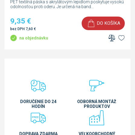
PET textilná páska s akrylátovým lepidlom poskytuje vysokú
odolnosťou proti oderu. Je určená na band...
9,35
€
DO KOŠÍKA
bez DPH
7,60
€
na objednávku
DORUČENIE DO 24
ODBORNÁ MONTÁŽ
HODÍN
PRODUKTOV
DOPRAVA ZDARMA
VEĽKOOBCHODNÝ