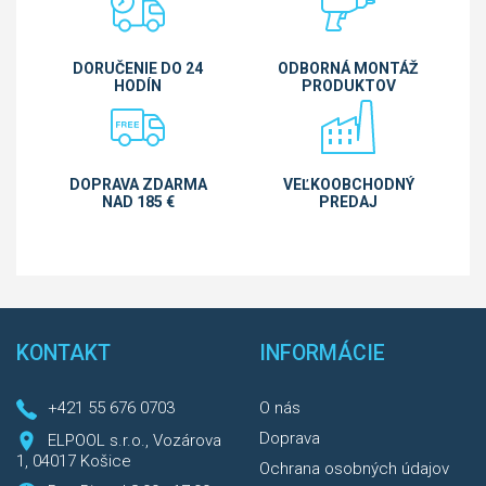
DORUČENIE DO 24
ODBORNÁ MONTÁŽ
HODÍN
PRODUKTOV
DOPRAVA ZDARMA
VEĽKOOBCHODNÝ
NAD 185 €
PREDAJ
KONTAKT
INFORMÁCIE
+421 55 676 0703
O nás
Doprava
ELPOOL s.r.o., Vozárova
1, 04017 Košice
Ochrana osobných údajov