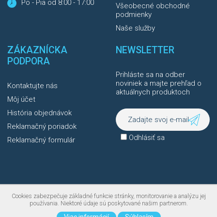
Po - Pia od 8:00 - 17:00
Všeobecné obchodné
podmienky
Naše služby
ZÁKAZNÍCKA
NEWSLETTER
PODPORA
Prihláste sa na odber
noviniek a majte prehľad o
Kontaktujte nás
aktuálnych produktoch
Môj účet
História objednávok
Reklamačný poriadok
Odhlásiť sa
Reklamačný formulár
Cookies zabezpečuje základné funkcie stránky, monitorovanie a analýzu jej
používania. Niektoré údaje sú poskytované našim partnerom.
Všetky práva vyhradené © 2025, Autoprotect
webdesign © bart.sk