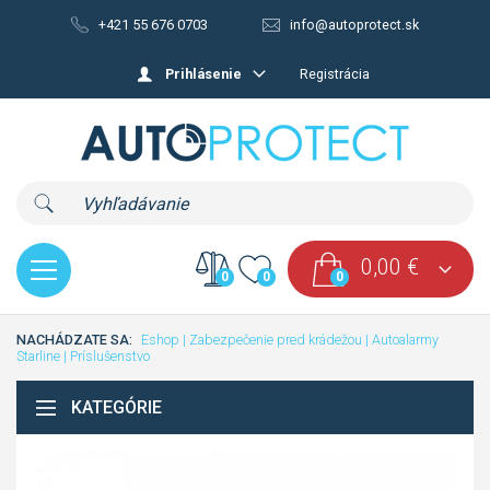
+421 55 676 0703
info@autoprotect.sk
Prihlásenie
Registrácia
0,00
€
0
0
0
NACHÁDZATE SA:
Eshop
|
Zabezpečenie pred krádežou
|
Autoalarmy
Starline
|
Príslušenstvo
KATEGÓRIE