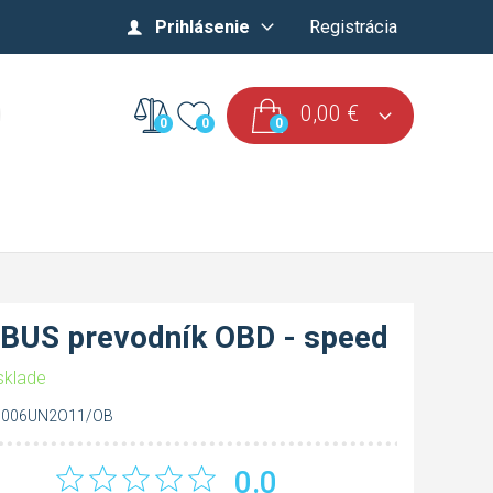
Prihlásenie
Registrácia
0,00
€
0
0
0
BUS prevodník OBD - speed
sklade
0006UN2O11/OB
0.0