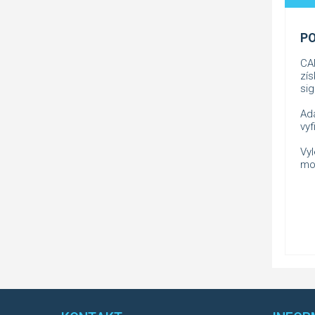
PO
CA
zís
sig
Ad
vyf
Vy
mo