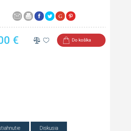
00
€
Do košíka
tiahnutie
Diskusia