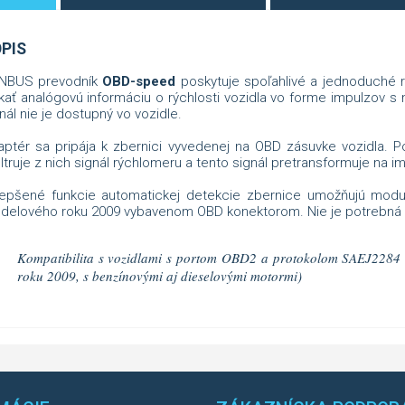
PIS
NBUS prevodník
OBD-speed
poskytuje spoľahlivé a jednoduché ri
kať analógovú informáciu o rýchlosti vozidla vo forme impulzov s 
nál nie je dostupný vo vozidle.
aptér sa pripája k zbernici vyvedenej na OBD zásuvke vozidla. P
iltruje z nich signál rýchlomeru a tento signál pretransformuje na i
lepšené funkcie automatickej detekcie zbernice umožňujú mod
delového roku 2009 vybavenom OBD konektorom. Nie je potrebná ž
Kompatibilita s vozidlami s portom OBD2 a protokolom SAEJ2284 
roku 2009, s benzínovými aj dieselovými motormi)