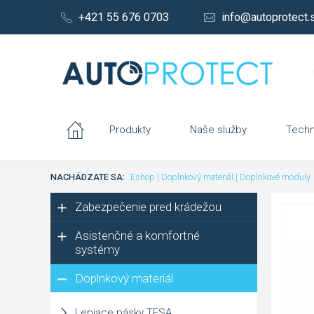
+421 55 676 0703
info@autoprotect.
Produkty
Naše služby
Techn
NACHÁDZATE SA:
Eshop
|
Doplnkový materiál
|
Doplnkové moduly
Zabezpečenie pred krádežou
Asistenčné a komfortné
systémy
Doplnkový materiál
Lepiace pásky TESA