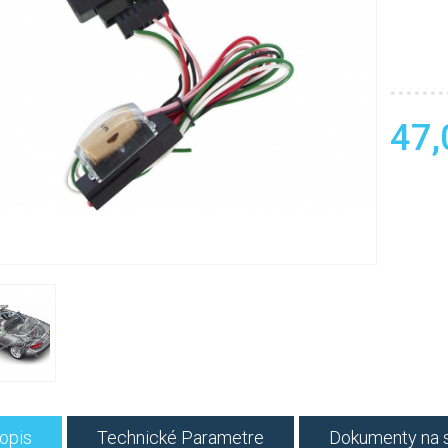
47,
opis
Technické Parametre
Dokumenty na s