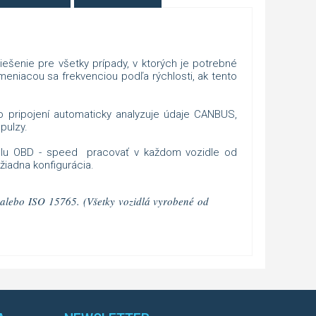
ešenie pre všetky prípady, v ktorých je potrebné
meniacou sa frekvenciou podľa rýchlosti, ak tento
o pripojení automaticky analyzuje údaje CANBUS,
mpulzy.
ulu OBD - speed pracovať v každom vozidle od
iadna konfigurácia.
alebo ISO 15765. (Všetky vozidlá vyrobené od