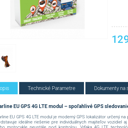
129
opis
Technické Parametre
Dokumenty na s
arline EU GPS 4G LTE modul – spoľahlivé GPS sledovani
rline EU GPS 4G LTE modul je moderný GPS lokalizátor určený na 
dstavuje ideálne riešenie pre individuálnych majiteľov vozidiel aj
ebo motocykle neustále pod kontrolou. Vďaka 4G LTE technol