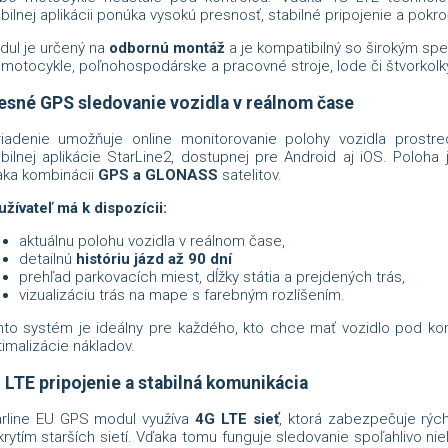
ilnej aplikácii ponúka vysokú presnosť, stabilné pripojenie a pokr
dul je určený na
odbornú montáž
a je kompatibilný so širokým sp
motocykle, poľnohospodárske a pracovné stroje, lode či štvorkolk
esné GPS sledovanie vozidla v reálnom čase
riadenie umožňuje online monitorovanie polohy vozidla prostr
ilnej aplikácie StarLine2, dostupnej pre Android aj iOS. Poloha
aka kombinácii
GPS a GLONASS
satelitov.
žívateľ má k dispozícii:
aktuálnu polohu vozidla v reálnom čase,
detailnú
históriu jázd až 90 dní
prehľad parkovacích miest, dĺžky státia a prejdených trás,
vizualizáciu trás na mape s farebným rozlíšením.
nto systém je ideálny pre každého, kto chce mať vozidlo pod kon
imalizácie nákladov.
 LTE pripojenie a stabilná komunikácia
arline EU GPS modul využíva
4G LTE sieť
, ktorá zabezpečuje rých
rytím starších sietí. Vďaka tomu funguje sledovanie spoľahlivo niele