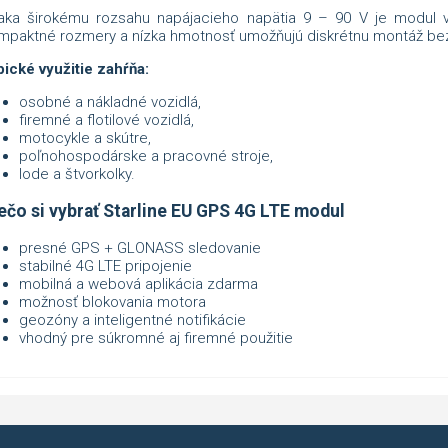
aka širokému rozsahu napájacieho napätia 9 – 90 V je modul v
mpaktné rozmery a nízka hmotnosť umožňujú diskrétnu montáž bez 
pické využitie zahŕňa:
osobné a nákladné vozidlá,
firemné a flotilové vozidlá,
motocykle a skútre,
poľnohospodárske a pracovné stroje,
lode a štvorkolky.
ečo si vybrať Starline EU GPS 4G LTE modul
presné GPS + GLONASS sledovanie
stabilné 4G LTE pripojenie
mobilná a webová aplikácia zdarma
možnosť blokovania motora
geozóny a inteligentné notifikácie
vhodný pre súkromné aj firemné použitie