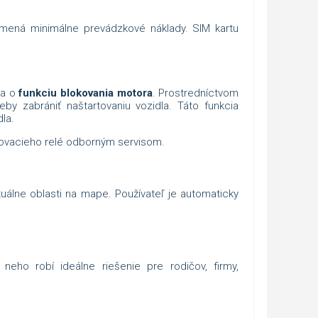
mená minimálne prevádzkové náklady. SIM kartu
ia o
funkciu blokovania motora
. Prostredníctvom
by zabrániť naštartovaniu vozidla. Táto funkcia
la.
okovacieho relé odborným servisom.
uálne oblasti na mape. Používateľ je automaticky
eho robí ideálne riešenie pre rodičov, firmy,