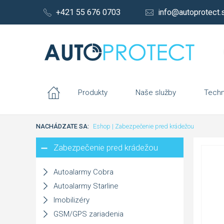
+421 55 676 0703
info@autoprotect.
Produkty
Naše služby
Techn
NACHÁDZATE SA:
Eshop
|
Zabezpečenie pred krádežou
Zabezpečenie pred krádežou
Autoalarmy Cobra
Autoalarmy Starline
Imobilizéry
GSM/GPS zariadenia