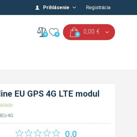
Prihlásenie
Registrácia
0,00
€
0
0
0
line EU GPS 4G LTE modul
sklade
3EU-4G
0.0