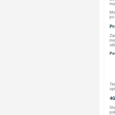
mob
Mo
po 
Pr
Za
mob
vď
Pou
Te
opt
4G
St
pok