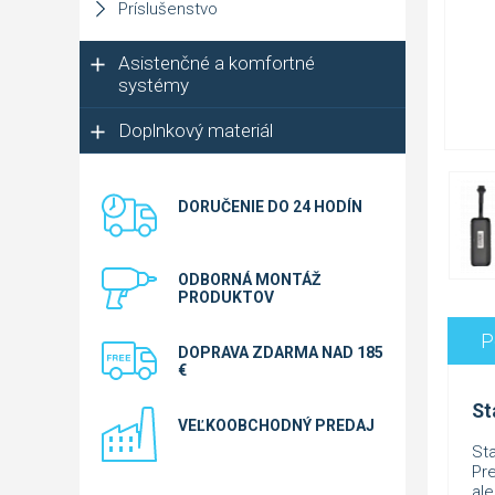
Príslušenstvo
Asistenčné a komfortné
systémy
Doplnkový materiál
DORUČENIE DO 24 HODÍN
ODBORNÁ MONTÁŽ
PRODUKTOV
P
DOPRAVA ZDARMA NAD 185
€
St
VEĽKOOBCHODNÝ PREDAJ
Sta
Pre
al