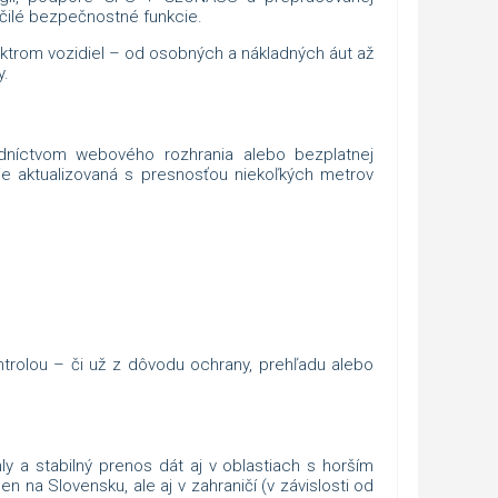
očilé bezpečnostné funkcie.
ektrom vozidiel – od osobných a nákladných áut až
y.
edníctvom webového rozhrania alebo bezplatnej
 je aktualizovaná s presnosťou niekoľkých metrov
trolou – či už z dôvodu ochrany, prehľadu alebo
ly a stabilný prenos dát aj v oblastiach s horším
n na Slovensku, ale aj v zahraničí (v závislosti od