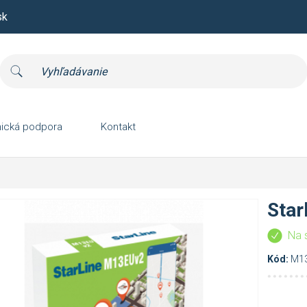
sk
ická podpora
Kontakt
Star
Na 
Kód:
M1