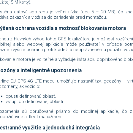
žitej SIM karty).
sačná dátová spotreba je veľmi nízka (cca 5 – 20 MB), čo zna
áva zákazník a vloží sa do zariadenia pred montážou.
ýšená ochrana vozidla a možnosť blokovania motora
dnou z hlavných výhod tohto GPS lokalizátora je možnosť rozšíren
bilnej alebo webovej aplikácie môže používateľ v prípade potre
azne zvyšuje ochranu proti krádeži a neoprávnenému použitiu vozid
kovanie motora je voliteľné a vyžaduje inštaláciu doplnkového bl
ozóny a inteligentné upozornenia
rline EU GPS 4G LTE modul umožňuje nastaviť tzv. geozóny – virt
zornený, ak vozidlo:
opustí definovanú oblasť,
vstúpi do definovanej oblasti
ozornenia sú doručované priamo do mobilnej aplikácie, čo z n
topožičovne aj fleet manažment.
estranné využitie a jednoduchá integrácia