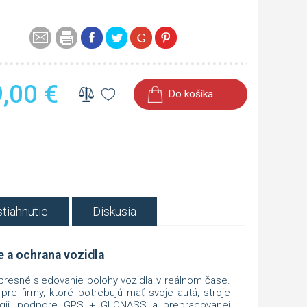
,00
€
Do košíka
tiahnutie
Diskusia
e a ochrana vozidla
presné sledovanie polohy vozidla v reálnom čase.
 pre firmy, ktoré potrebujú mať svoje autá, stroje
ógii, podpore GPS + GLONASS a prepracovanej