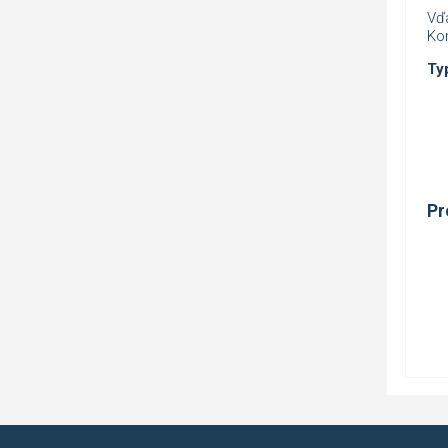
Vď
Ko
Ty
Pr