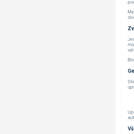
pou
Me
dod
Zv
Je
mo
výr
Blo
Ge
Sta
upo
Up
au
Vš