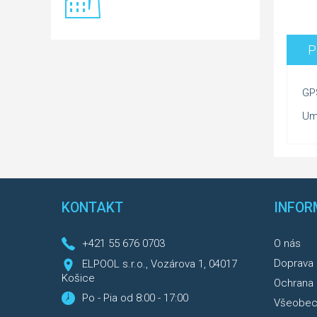
P
GP
Umo
KONTAKT
INFOR
+421 55 676 0703
O nás
Doprava
ELPOOL s.r.o., Vozárova 1, 04017
Košice
Ochrana 
Po - Pia od 8:00 - 17:00
Všeobec