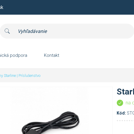
sk
ická podpora
Kontakt
y Starline
|
Príslušenstvo
Star
na 
Kód:
ST