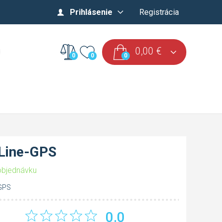
Prihlásenie
Registrácia
0,00
€
0
0
0
Line-GPS
objednávku
GPS
0.0