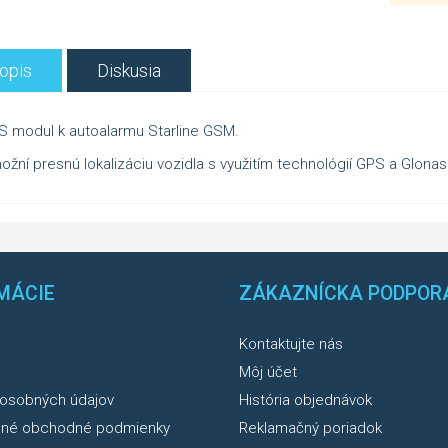
opis
Diskusia
S modul k autoalarmu Starline GSM.
žní presnú lokalizáciu vozidla s využitím technológií GPS a Glonas
MÁCIE
ZÁKAZNÍCKA PODPOR
Kontaktujte nás
Môj účet
osobných údajov
História objednávok
né obchodné podmienky
Reklamačný poriadok