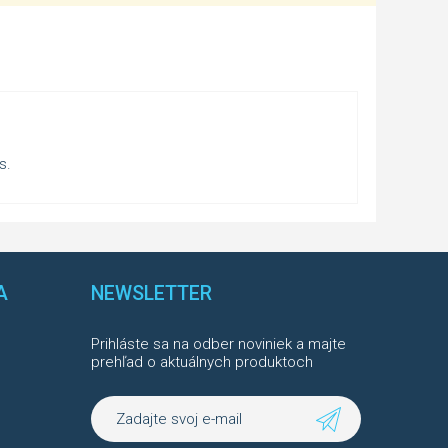
s.
A
NEWSLETTER
Prihláste sa na odber noviniek a majte
prehľad o aktuálnych produktoch