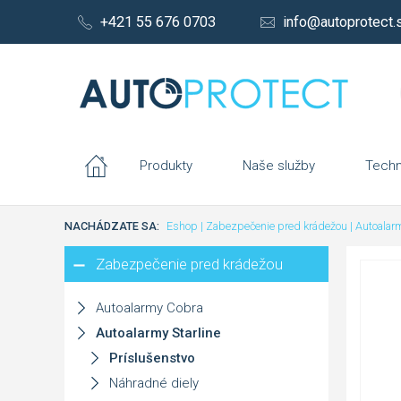
+421 55 676 0703
info@autoprotect.
Produkty
Naše služby
Techn
NACHÁDZATE SA:
Eshop
|
Zabezpečenie pred krádežou
|
Autoalarm
Zabezpečenie pred krádežou
Autoalarmy Cobra
Autoalarmy Starline
Príslušenstvo
Náhradné diely